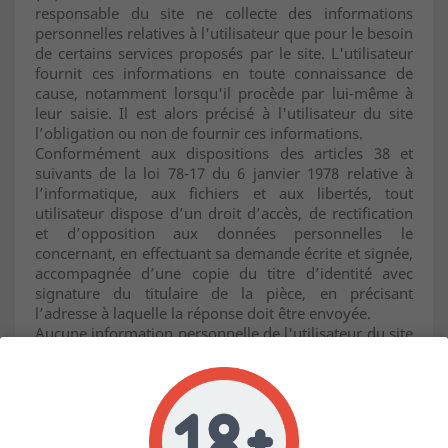
responsable du site ne collecte des informations
personnelles relatives à l'utilisateur que pour le besoin
de certains services proposés par le site. L'utilisateur
fournit ces informations en toute connaissance de
cause, notamment lorsqu'il procède par lui-même à
leur saisie. Il est alors précisé à l'utilisateur du site
l’obligation ou non de fournir ces informations.
Conformément aux dispositions des articles 38 et
suivants de la loi 78-17 du 6 janvier 1978 relative à
l’informatique, aux fichiers et aux libertés, tout
utilisateur dispose d’un droit d’accès, de rectification
et d’opposition aux données personnelles le
concernant, en effectuant sa demande écrite et signée,
accompagnée d’une copie du titre d’identité avec
signature du titulaire de la pièce, en précisant
l’adresse à laquelle la réponse doit être envoyée.
Aucune information personnelle de l'utilisateur du site
n'est publiée à l'insu de l'utilisateur, échangée,
transférée, cédée ou vendue sur un support
quelconque à des tiers. Seule l'hypothèse du rachat de
la Stucture juridique et de ses droits permettrait la
transmission des dites informations à l'éventuel